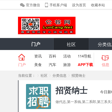
官方微信
手机客户端
设为首页
收藏本站
门户
社区
分类信
资讯
百科
活动
114导航
门户
美食
汽车
旅游
APP下载
信息
当前位置：
社区
分类信息
招贤纳士
招贤纳士
今日新
»
›
›
做代志,第一系钱,第二系郎,第三系关