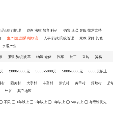
制药|医疗|护理
咨询|法律|教育|科研
销售|店员|客服|技术支持
险
生产|营运|采购|物流
人事|行政|高级管理
家教|保姆|其他
水暖产业
源
服装|纺织|皮革
物流|仓储
汽车
技工
采购
贸易
0元
2000-3000元
3000-5000元
5000-8000元
8000元以上
西村
园美村
大宇村
丰富村
蕉坑村
黄甲村
辉煌村
后
外省
其它地区
不限
1年以上
2年以上
3年以上
5年以上
有经验优先