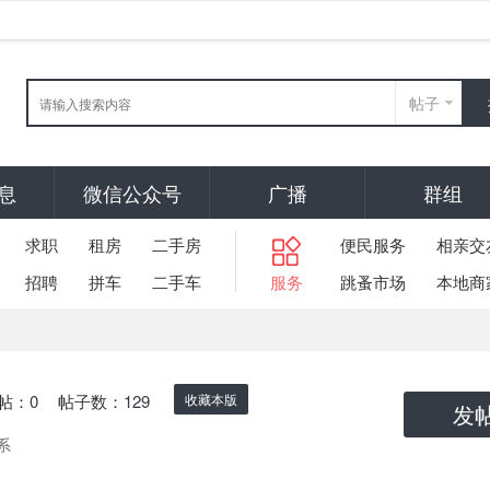
帖子
息
微信公众号
广播
群组
求职
租房
二手房
便民服务
相亲交
招聘
拼车
二手车
服务
跳蚤市场
本地商
帖：
0
帖子数：
129
收藏本版
发
系