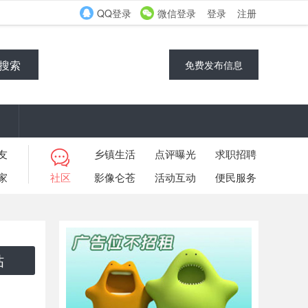
QQ登录
微信登录
登录
注册
搜索
免费发布信息
友
乡镇生活
点评曝光
求职招聘
家
社区
影像仑苍
活动互动
便民服务
帖