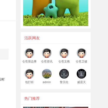
活跃网友
仑苍厝边事
仑苍资讯
仑苍文教
仑苍卫健
垵村
包打听
admin
擎天柱
威震天
热门推荐