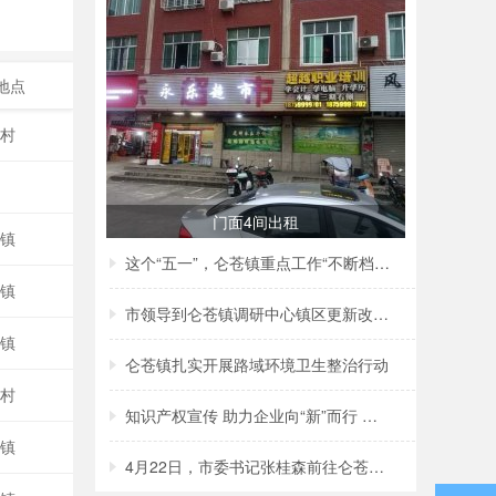
地点
宇村
门面4间出租
苍镇
这个“五一”，仑苍镇重点工作“不断档”！
苍镇
市领导到仑苍镇调研中心镇区更新改造项目建
苍镇
仑苍镇扎实开展路域环境卫生整治行动
美村
知识产权宣传 助力企业向“新”而行 ——仑
苍镇
4月22日，市委书记张桂森前往仑苍镇、洪濑