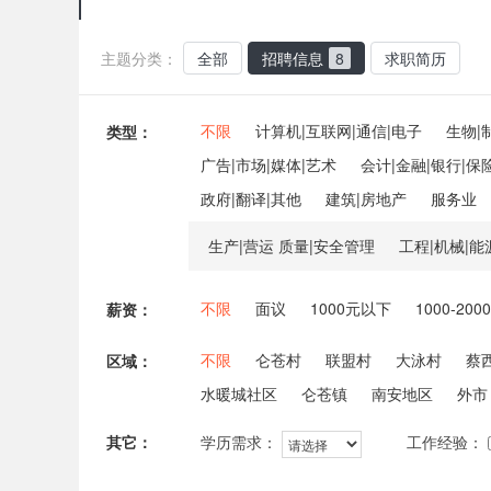
主题分类：
全部
招聘信息
8
求职简历
不限
计算机|互联网|通信|电子
生物|
类型：
广告|市场|媒体|艺术
会计|金融|银行|保
政府|翻译|其他
建筑|房地产
服务业
生产|营运 质量|安全管理
工程|机械|能
不限
面议
1000元以下
1000-200
薪资：
不限
仑苍村
联盟村
大泳村
蔡
区域：
水暖城社区
仑苍镇
南安地区
外市
其它：
工作经验：
学历需求：