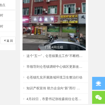
地点
煌村
煌村
返 回
门面4间出租
这个“五一”，仑苍镇重点工作“不断档”！
市领导到仑苍镇调研中心镇区更新改造项目建
仑苍镇扎实开展路域环境卫生整治行动
知识产权宣传 助力企业向“新”而行 ——仑
4月22日，市委书记张桂森前往仑苍镇、洪濑