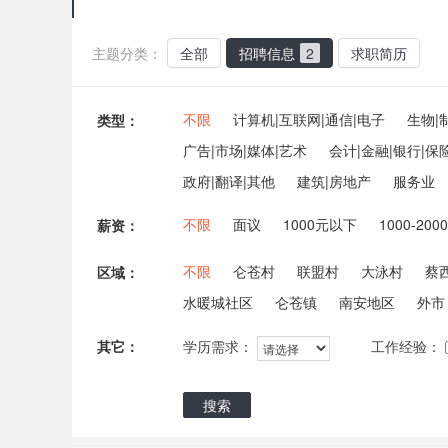
主题分类：
全部
招聘信息
2
求职简历
不限
计算机|互联网|通信|电子
生物|
类型：
广告|市场|媒体|艺术
会计|金融|银行|保
政府|翻译|其他
建筑|房地产
服务业
不限
面议
1000元以下
1000-200
薪资：
不限
仑苍村
联盟村
大泳村
蔡
区域：
水暖城社区
仑苍镇
南安地区
外市
其它：
工作经验：
学历需求：
搜索