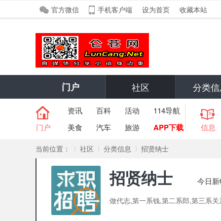
官方微信
手机客户端
设为首页
收藏本站
门户
社区
分类信
资讯
百科
活动
114导航
门户
美食
汽车
旅游
APP下载
信息
当前位置：
社区
分类信息
招贤纳士
招贤纳士
今日新
»
›
›
做代志,第一系钱,第二系郎,第三系关