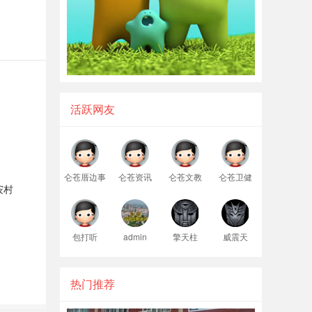
活跃网友
仑苍厝边事
仑苍资讯
仑苍文教
仑苍卫健
垵村
包打听
admin
擎天柱
威震天
热门推荐