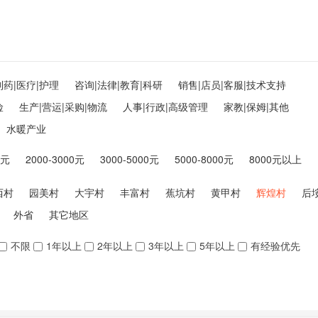
制药|医疗|护理
咨询|法律|教育|科研
销售|店员|客服|技术支持
险
生产|营运|采购|物流
人事|行政|高级管理
家教|保姆|其他
水暖产业
0元
2000-3000元
3000-5000元
5000-8000元
8000元以上
西村
园美村
大宇村
丰富村
蕉坑村
黄甲村
辉煌村
后
外省
其它地区
不限
1年以上
2年以上
3年以上
5年以上
有经验优先