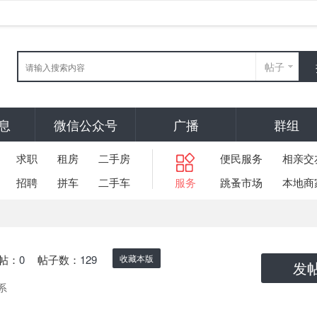
帖子
息
微信公众号
广播
群组
求职
租房
二手房
便民服务
相亲交
招聘
拼车
二手车
服务
跳蚤市场
本地商
帖：
0
帖子数：
129
收藏本版
发
系