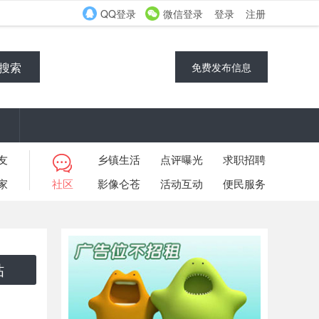
QQ登录
微信登录
登录
注册
搜索
免费发布信息
友
乡镇生活
点评曝光
求职招聘
家
社区
影像仑苍
活动互动
便民服务
帖