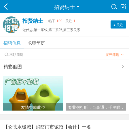
招贤纳士


招贤纳士
帖子
129
关注
1
+ 关注
做代志,第一系钱,第二系郎,第三系关系
招聘信息
求职简历
求职简历
展开筛选

精彩贴图
友情赞助此位
专业包打听，百事通，千里眼，
顺风耳
【仑苍水暖城】消防门市诚招【会计】一名