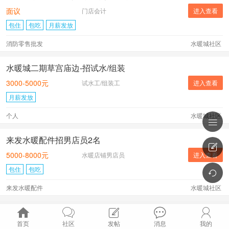
面议
门店会计
进入查看
包住
包吃
月薪发放
消防零售批发
水暖城社区
水暖城二期草宫庙边-招试水/组装
3000-5000元
试水工/组装工
进入查看
月薪发放
个人
水暖城社区

来发水暖配件招男店员2名

5000-8000元
水暖店铺男店员
进入查看
包住
包吃

来发水暖配件
水暖城社区





首页
社区
发帖
消息
我的