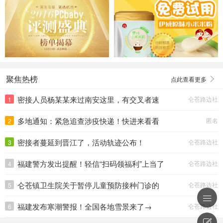
聚焦热榜
点此查看更多
密接人员杨某某来过南安这里，有交叉者速
仑苍路边社
1
速报告。
多地通知：紧急追查涉疫快递！快进来看看
匿名
2
—>
密接者蔓延到晋江了，活动轨迹公布！
仑苍路边社
3
福建警方发出提醒！轻信“扫码领福利”上当了
仑苍路边社
4
仑苍镇卫生院关于暂停儿童预防接种门诊的
仑苍路边社
5
通知

福建发布寒潮警报！全国各地雪景来了→
仑苍路边社
6
