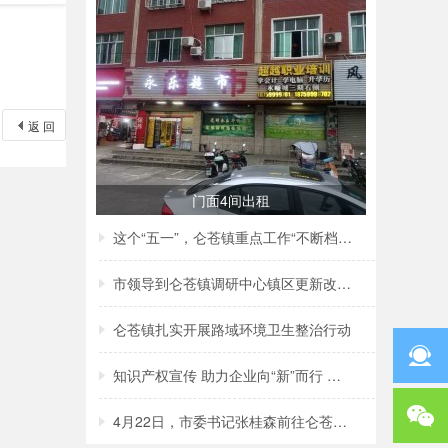
返 回
门面4间出租
这个“五一”，仑苍镇重点工作“不断档”！
市领导到仑苍镇调研中心镇区更新改造项目建
仑苍镇扎实开展路域环境卫生整治行动
知识产权宣传 助力企业向“新”而行 ——仑
4月22日，市委书记张桂森前往仑苍镇、洪濑