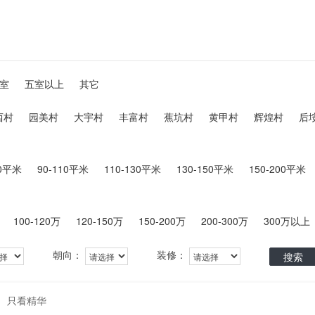
室
五室以上
其它
西村
园美村
大宇村
丰富村
蕉坑村
黄甲村
辉煌村
后
90平米
90-110平米
110-130平米
130-150平米
150-200平米
100-120万
120-150万
150-200万
200-300万
300万以上
朝向：
装修：
搜索
只看精华