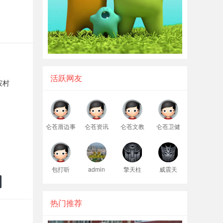
活跃网友
垵村
仑苍厝边事
仑苍资讯
仑苍文教
仑苍卫健
包打听
admin
擎天柱
威震天
热门推荐