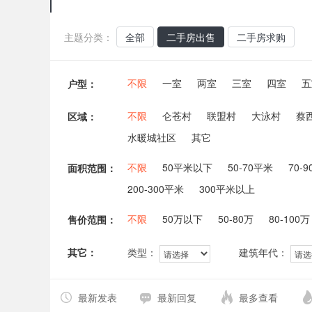
主题分类：
全部
二手房出售
二手房求购
不限
一室
两室
三室
四室
五
户型：
不限
仑苍村
联盟村
大泳村
蔡
区域：
水暖城社区
其它
不限
50平米以下
50-70平米
70-
面积范围：
200-300平米
300平米以上
不限
50万以下
50-80万
80-100万
售价范围：
其它：
类型：
建筑年代：
最新发表
最新回复
最多查看