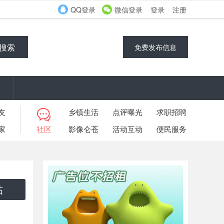
QQ登录
微信登录
登录
注册
搜索
免费发布信息
友
乡镇生活
点评曝光
求职招聘
家
社区
影像仑苍
活动互动
便民服务
帖