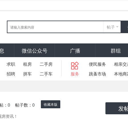
帖子
息
微信公众号
广播
群组
求职
租房
二手房
便民服务
相亲交
招聘
拼车
二手车
服务
跳蚤市场
本地商
帖：
0
帖子数：
0
收藏本版
发
现房资讯！