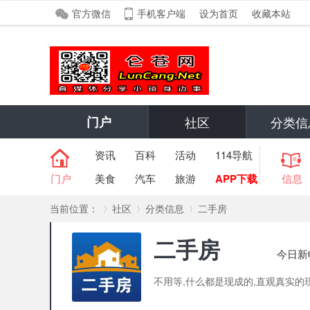
官方微信
手机客户端
设为首页
收藏本站
门户
社区
分类信
资讯
百科
活动
114导航
门户
美食
汽车
旅游
APP下载
信息
当前位置：
社区
分类信息
二手房
二手房
今日新
»
›
›
不用等,什么都是现成的,直观真实的