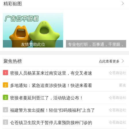
精彩贴图
友情赞助此位
专业包打听，百事通，千里眼，
顺风耳
聚焦热榜
点此查看更多
密接人员杨某某来过南安这里，有交叉者速
仑苍路边社
1
速报告。
多地通知：紧急追查涉疫快递！快进来看看
匿名
2
—>
密接者蔓延到晋江了，活动轨迹公布！
仑苍路边社
3
福建警方发出提醒！轻信“扫码领福利”上当了
仑苍路边社
4
仑苍镇卫生院关于暂停儿童预防接种门诊的
仑苍路边社
5
通知