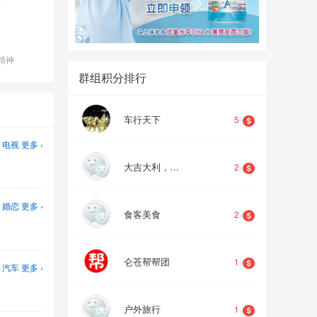
。
精神
群组积分排行
车行天下
5
电视
更多 ›
大吉大利，晚上吃鸡。
2
婚恋
更多 ›
食客美食
2
仑苍帮帮团
1
汽车
更多 ›
户外旅行
1