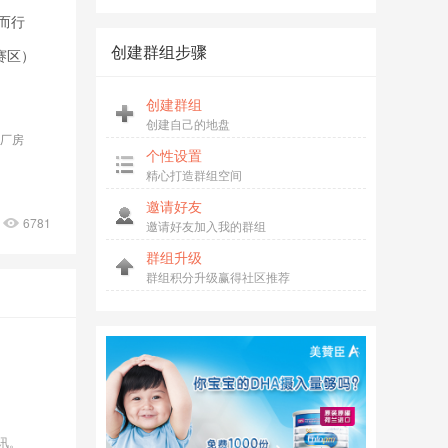
”而行
三顺麻辣烫仑苍店
创建群组步骤
赛区）
创建群组
创建自己的地盘
易厂房
个性设置
精心打造群组空间
邀请好友
6781
邀请好友加入我的群组
群组升级
群组积分升级赢得社区推荐
讯。