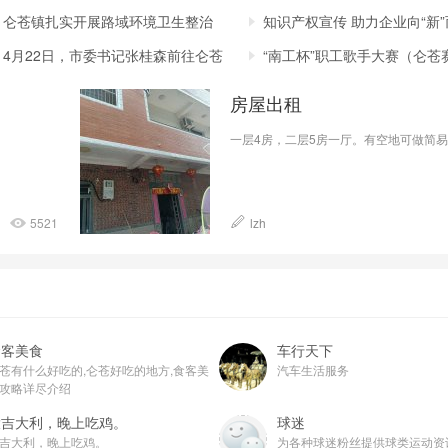
仑苍镇扎实开展路域环境卫生整治
改造
知识产权宣传 助力企业向“新
苍阮记胡椒猪肚鸡招人啦
仑苍阮记胡椒猪肚鸡
行动
4月22日，市委书记张桂森前往仑苍
“南工杯”职工歌手大赛（仑苍
镇
房屋出租
一层4房，二层5房一厅。有空地可做简
5521
lzh
食客美食
车行天下
苍有什么好吃的,仑苍好吃的地方,食客美
汽车生活服务
攻略详尽介绍
大吉大利，晚上吃鸡。
球迷
吉大利，晚上吃鸡。
为各种球迷粉丝提供球类运动资