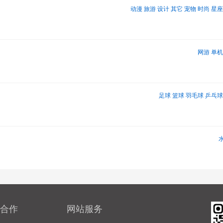
动漫
旅游
设计
其它
宠物
时尚
星座
网游
单机
足球
篮球
羽毛球
乒乓球
合作
网站服务