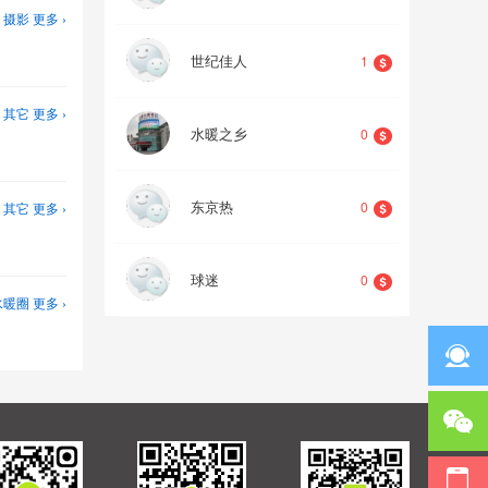
摄影
更多 ›
世纪佳人
1
其它
更多 ›
水暖之乡
0
东京热
0
其它
更多 ›
球迷
0
水暖圈
更多 ›