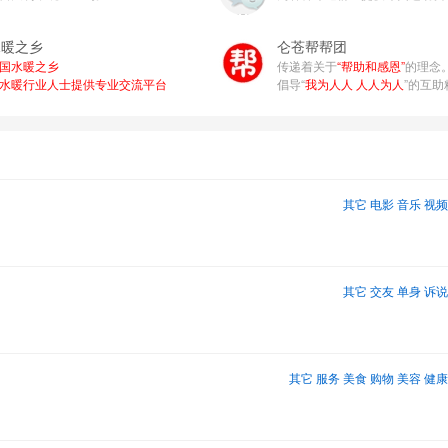
水暖之乡
仑苍帮帮团
国水暖之乡
传递着关于
“帮助和感恩”
的理念
水暖行业人士提供专业交流平台
倡导“
我为人人 人人为人
”的互助
其它
电影
音乐
视频
其它
交友
单身
诉说
其它
服务
美食
购物
美容
健康