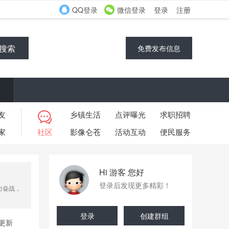
QQ登录
微信登录
登录
注册
搜索
免费发布信息
友
乡镇生活
点评曝光
求职招聘
家
社区
影像仑苍
活动互动
便民服务
Hi 游客 您好
登录后发现更多精彩！
力奋战，
登录
创建群组
更新