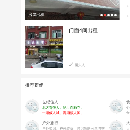
房屋出租
仑
1
2
3
4
5
门面4间出租
园头人
推荐群组
世纪佳人
北方有佳人。绝世而独立。
仑
一顾倾人城。再顾倾人国。
食
宁不知倾城与倾国。佳人难再得。
户外旅行
户外知识、户外装备、游记攻略分享与交
大