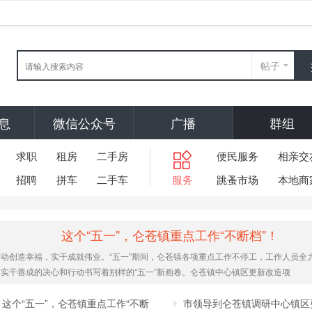
帖子
息
微信公众号
广播
群组
求职
租房
二手房
便民服务
相亲交
招聘
拼车
二手车
服务
跳蚤市场
本地商
这个“五一”，仑苍镇重点工作“不断档”！
劳动创造幸福，实干成就伟业。“五一”期间，仑苍镇各项重点工作不停工，工作人员全
用实干善成的决心和行动书写着别样的“五一”新画卷。仑苍镇中心镇区更新改造项
这个“五一”，仑苍镇重点工作“不断
市领导到仑苍镇调研中心镇区