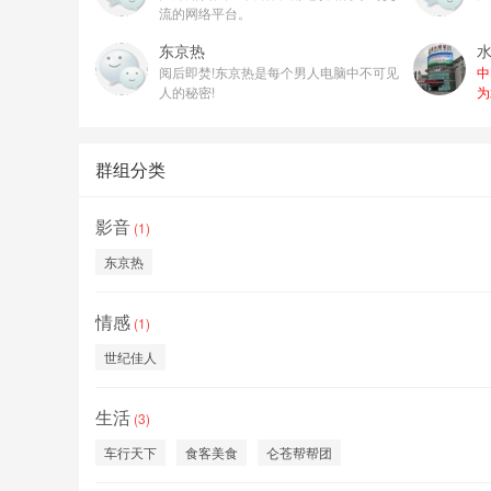
流的网络平台。
东京热
阅后即焚!东京热是每个男人电脑中不可见
中
人的秘密!
为
群组分类
影音
(1)
东京热
情感
(1)
世纪佳人
生活
(3)
车行天下
食客美食
仑苍帮帮团