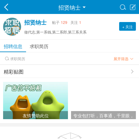
招贤纳士


招贤纳士
帖子
129
关注
1
+ 关注
做代志,第一系钱,第二系郎,第三系关系
招聘信息
求职简历
求职简历
展开筛选

精彩贴图
友情赞助此位
专业包打听，百事通，千里眼，
顺风耳